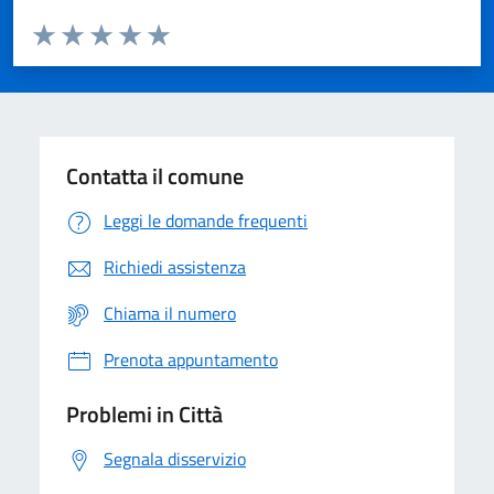
Valuta da 1 a 5 stelle la pagina
Domanda
Valuta 1 stelle su 5
Valuta 2 stelle su 5
Valuta 3 stelle su 5
Valuta 4 stelle su 5
Valuta 5 stelle su 5
Contatta il comune
Leggi le domande frequenti
Richiedi assistenza
Chiama il numero
Prenota appuntamento
Problemi in Città
Segnala disservizio