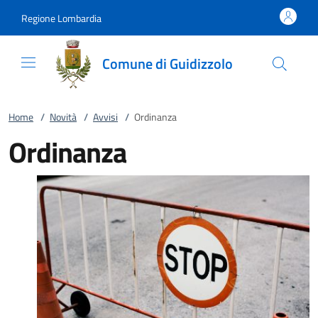
Vai al contenuto
accedi al menu
footer.enter
Regione Lombardia
Comune di Guidizzolo
Home
/
Novità
/
Avvisi
/
Ordinanza
Ordinanza