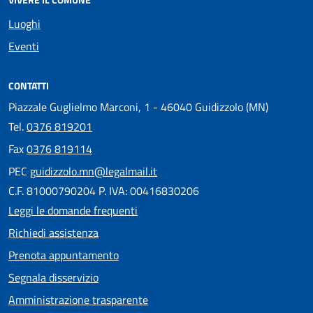
Luoghi
Eventi
CONTATTI
Piazzale Guglielmo Marconi, 1 - 46040 Guidizzolo (MN)
Tel.
0376 819201
Fax
0376 819114
PEC
guidizzolo.mn@legalmail.it
C.F. 81000790204 P. IVA: 00416830206
Leggi le domande frequenti
Richiedi assistenza
Prenota appuntamento
Segnala disservizio
Amministrazione trasparente