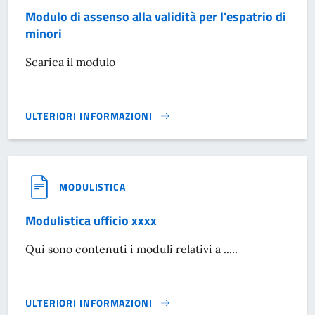
Modulo di assenso alla validità per l'espatrio di
minori
Scarica il modulo
ULTERIORI INFORMAZIONI
MODULO DI ASSENSO ALLA VALIDITÀ PER L'ESPATRIO DI MI
MODULISTICA
Modulistica ufficio xxxx
Qui sono contenuti i moduli relativi a .....
ULTERIORI INFORMAZIONI
MODULISTICA UFFICIO XXXX}