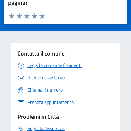
pagina?
Valuta da 1 a 5 stelle la pagina
Domanda
Valuta 1 stelle su 5
Valuta 2 stelle su 5
Valuta 3 stelle su 5
Valuta 4 stelle su 5
Valuta 5 stelle su 5
Contatta il comune
Leggi le domande frequenti
Richiedi assistenza
Chiama il numero
Prenota appuntamento
Problemi in Città
Segnala disservizio