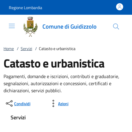
Vai al contenuto
accedi al menu
footer.enter
Regione Lombardia
Comune di Guidizzolo
Home
/
Servizi
/
Catasto e urbanistica
Catasto e urbanistica
Pagamenti, domande e iscrizioni, contributi e graduatorie,
segnalazioni, autorizzazioni e concessioni, certificati e
dichiarazioni, servizi pubblici.
Condividi
Azioni
Servizi