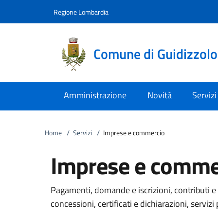
Vai al contenuto
accedi al menu
footer.enter
Regione Lombardia
Comune di Guidizzolo
Amministrazione
Novità
Servizi
Home
/
Servizi
/
Imprese e commercio
Imprese e comme
Pagamenti, domande e iscrizioni, contributi e 
concessioni, certificati e dichiarazioni, servizi 