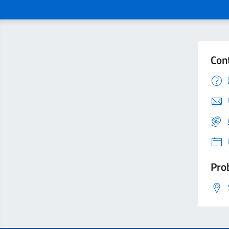
Con
Prob