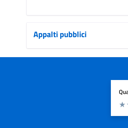
Appalti pubblici
Qua
Valuta
Dom
Valu