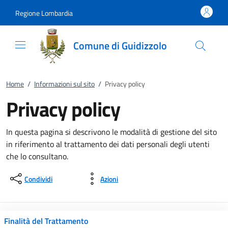
Vai al contenuto
accedi al menu
footer.enter
Regione Lombardia
Comune di Guidizzolo
Home
/
Informazioni sul sito
/
Privacy policy
Privacy policy
In questa pagina si descrivono le modalità di gestione del sito
in riferimento al trattamento dei dati personali degli utenti
che lo consultano.
Condividi
Azioni
Finalità del Trattamento