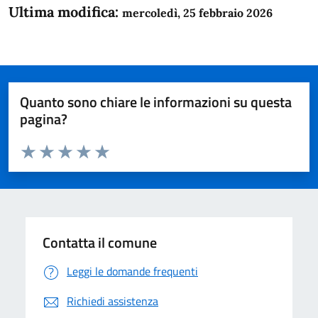
Ultima modifica:
mercoledì, 25 febbraio 2026
Quanto sono chiare le informazioni su questa
pagina?
Valuta da 1 a 5 stelle la pagina
Domanda
Valuta 1 stelle su 5
Valuta 2 stelle su 5
Valuta 3 stelle su 5
Valuta 4 stelle su 5
Valuta 5 stelle su 5
Contatta il comune
Leggi le domande frequenti
Richiedi assistenza