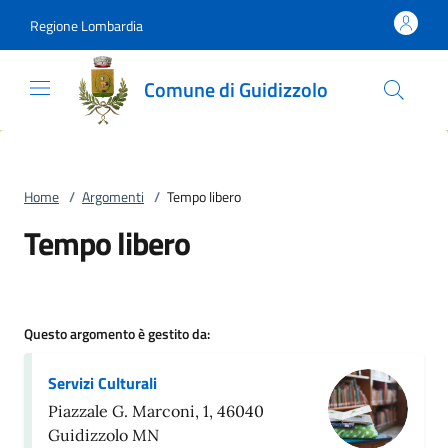
Vai al contenuto
accedi al menu
footer.enter
Regione Lombardia
Comune di Guidizzolo
Home
/
Argomenti
/
Tempo libero
Tempo libero
Questo argomento è gestito da:
Servizi Culturali
Piazzale G. Marconi, 1, 46040
Guidizzolo MN