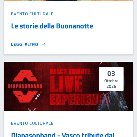
EVENTO CULTURALE
Le storie della Buonanotte
LEGGI ALTRO
LE STORIE DELLA BUONANOTTE}
03
Ottobre
2026
EVENTO CULTURALE
Diapasonband - Vasco tribute dal