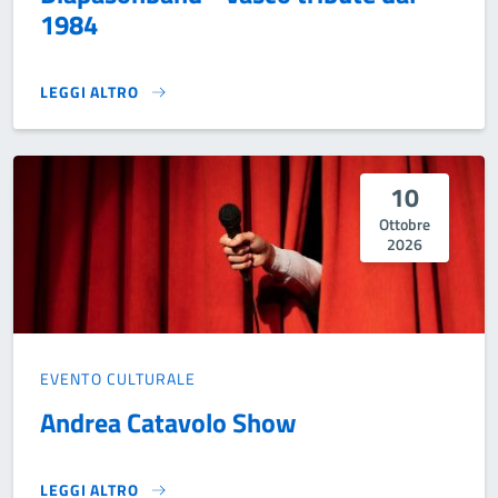
1984
LEGGI ALTRO
DIAPASONBAND - VASCO TRIBUTE DAL 1984}
10
Ottobre
2026
EVENTO CULTURALE
Andrea Catavolo Show
LEGGI ALTRO