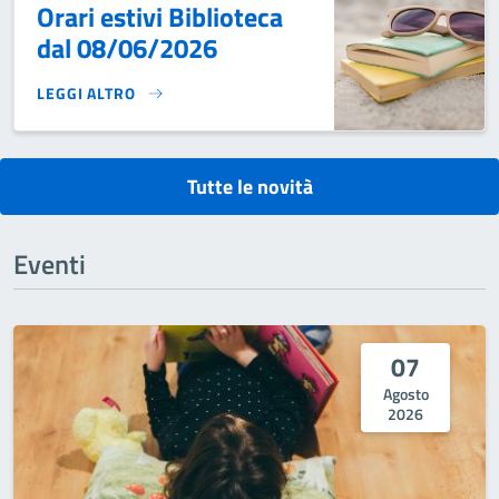
Orari estivi Biblioteca
dal 08/06/2026
LEGGI ALTRO
ORARI ESTIVI BIBLIOTECA DAL 08/06/2026}
Tutte le novità
Eventi
07
Agosto
2026