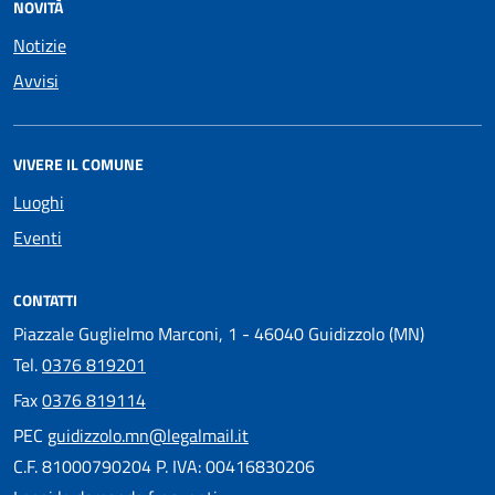
NOVITÀ
Notizie
Avvisi
VIVERE IL COMUNE
Luoghi
Eventi
CONTATTI
Piazzale Guglielmo Marconi, 1 - 46040 Guidizzolo (MN)
Tel.
0376 819201
Fax
0376 819114
PEC
guidizzolo.mn@legalmail.it
C.F. 81000790204 P. IVA: 00416830206