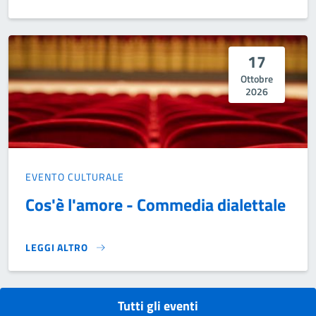
ANDREA CATAVOLO SHOW}
17
Ottobre
2026
EVENTO CULTURALE
Cos'è l'amore - Commedia dialettale
LEGGI ALTRO
COS'È L'AMORE - COMMEDIA DIALETTALE}
Tutti gli eventi