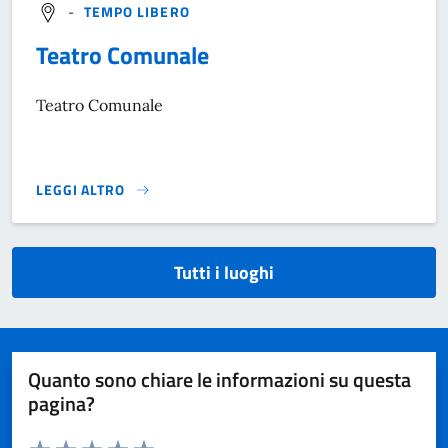
-
TEMPO LIBERO
Teatro Comunale
Teatro Comunale
LEGGI ALTRO
}
Tutti i luoghi
Quanto sono chiare le informazioni su questa
pagina?
Valuta da 1 a 5 stelle la pagina
Domanda